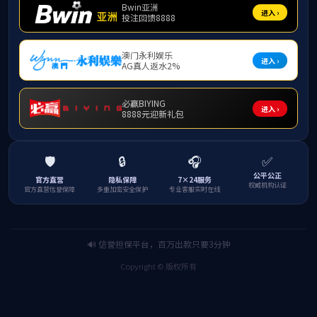
课程简介
学科建设
师资培训
思政课资源
实践教学优秀作品
版权所有：BET体育365(英国上市集团)登录入口 - 官方网站
地址：广西南宁市双拥路22号 邮编：530021
院办电话：0771-5300159