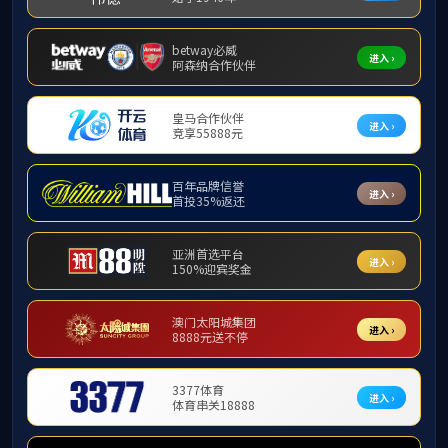
附件下载
上一篇：
节能降碳，你我同行
下一篇：
BET体育365登录入口开展主题教育系列活动